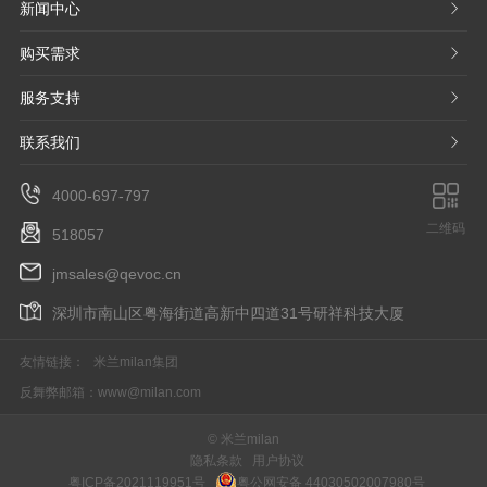
新闻中心
𐃮
购买需求
𐃮
服务支持
𐃮
联系我们
𐃮
4000-697-797
二维码
518057
jmsales@qevoc.cn
深圳市南山区粤海街道高新中四道31号研祥科技大厦
友情链接：
米兰milan集团
反舞弊邮箱：
www@milan.com
© 米兰milan
隐私条款
用户协议
粤ICP备2021119951号
粤公网安备 44030502007980号