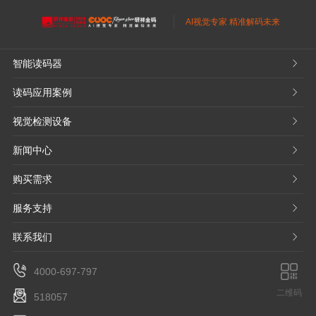
AI视觉专家 精准解码未来
智能读码器
𐃮
读码应用案例
𐃮
视觉检测设备
𐃮
新闻中心
𐃮
购买需求
𐃮
服务支持
𐃮
联系我们
𐃮
4000-697-797
二维码
518057