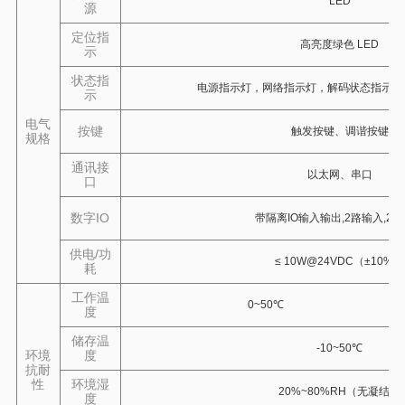
LED
源
定位指
高亮度绿色 LED
示
状态指
电源指示灯，网络指示灯，解码状态指示灯
示
电气
按键
触发按键、调谐按键
规格
通讯接
以太网、串口
口
数字IO
带隔离IO输入输出,2路输入,2
供电/功
≤ 10W@24VDC（±10%）
耗
工作温
0~50℃
度
储存温
-10~50℃
环境
度
抗耐
性
环境湿
20%~80%RH（无凝结）
度