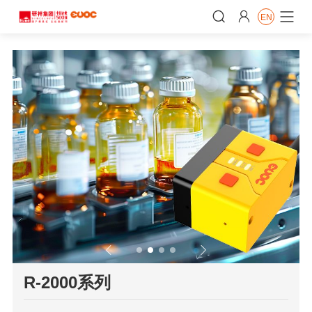


EN


𐃮
R-2000系列