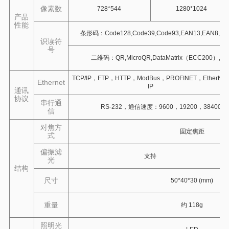
像素数
728*544
1280*1024
产品
性能
条形码：Code128,Code39,Code93,EAN13,EAN8,UPC-
识读符
号
二维码：QR,MicroQR,DataMatrix（ECC200）,GS1
TCP/IP，FTP，HTTP，ModBus，PROFINET，EtherNet/
Ethernet
IP
通讯
协议
串行通
RS-232，通信速度：9600，19200，38400，5
信
对焦方
固定焦距
式
偏振滤
支持
光
结构
尺寸
50*40*30 (mm)
重量
约 118g
照明光