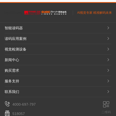
logo201.png
AI视觉专家 精准解码未来
智能读码器
𐃮
读码应用案例
𐃮
视觉检测设备
𐃮
新闻中心
𐃮
购买需求
𐃮
服务支持
𐃮
联系我们
𐃮
4000-697-797
二维码
518057