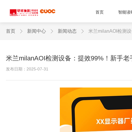
首页
智能读
首页
新闻中心
新闻动态
米兰milanAOI检



米兰milanAOI检测设备：提效99%！新手
发布日期：2025-07-31