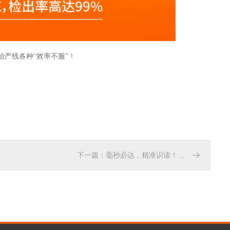
治产线各种“效率不服”！

下一篇
：
毫秒必达，精准识读！米兰milanR-6000破解半导体追溯困局
