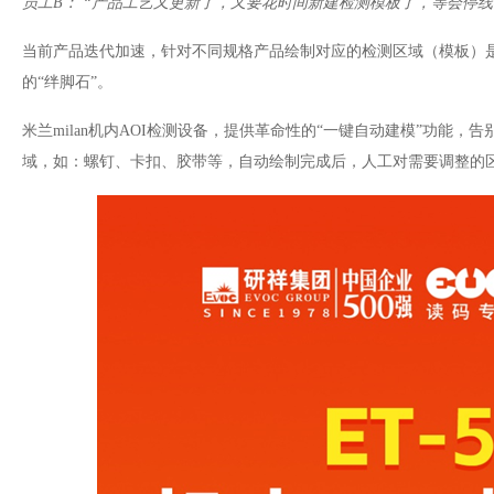
员工B： “产品工艺又更新了，又要花时间新建检测模板了，等会停
当前产品迭代加速，针对不同规格产品绘制对应的检测区域（模板）
的“绊脚石”。
米兰milan机内AOI检测设备，提供革命性的“一键自动建模”功能
域，如：螺钉、卡扣、胶带等，自动绘制完成后，人工对需要调整的