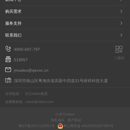
购买需求
𐃮
服务支持
𐃮
联系我们
𐃮
4000-697-797
二维码
518057
jmsales@qevoc.cn
深圳市南山区粤海街道高新中四道31号研祥科技大厦
友情链接：
米兰milan集团
反舞弊邮箱：
www@milan.com
© 米兰milan
隐私条款
用户协议
粤ICP备2021119951号
粤公网安备 44030502007980号