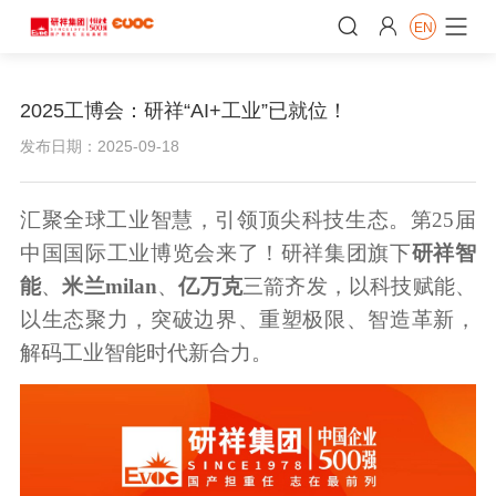


EN

2025工博会：研祥“AI+工业”已就位！
发布日期：2025-09-18
汇聚全球工业智慧，引领顶尖科技生态。第25届
中国国际工业博览会来了！研祥集团旗下
研祥智
能
、
米兰milan
、
亿万克
三箭齐发，以科技赋能、
以生态聚力，突破边界、重塑极限、智造革新，
解码工业智能时代新合力。