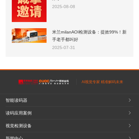
2025-08-08
米兰milanAOI检测设备：提效99%！新
手老手都叫好
2025-07-31
AI视觉专家 精准解码未来
智能读码器
𐃮
读码应用案例
𐃮
视觉检测设备
𐃮
新闻中心
𐃮