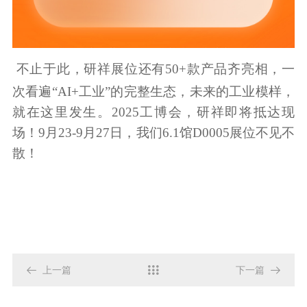
不止于此，研祥展位还有
50+
款产品齐亮相，一
次看遍“
AI+
工业”的完整生态，未来的工业模样，
就在这里发生。
2025
工博会，研祥即将抵达现
场！
9
月
23-9
月
27
日，我们
6.1
馆
D0005
展位不见不
散！

上一篇

下一篇
